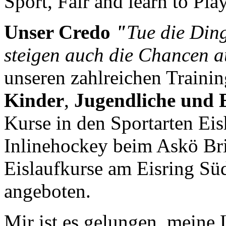
Sport, Fair and learn to Pla
Unser Credo
"
Tue die Ding
steigen auch die Chancen a
unseren zahlreichen Traini
Kinder
,
Jugendliche und 
Kurse in den Sportarten Eis
Inlinehockey beim Askö Brig
Eislaufkurse am Eisring Sü
angeboten.
Mir ist es gelungen, meine 